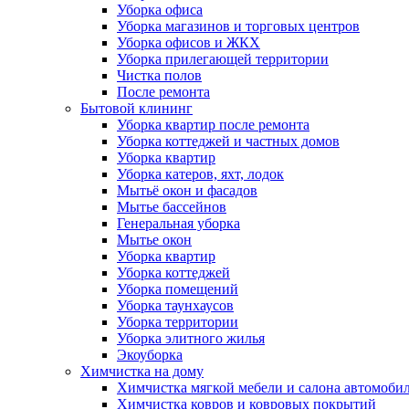
Уборка офиса
Уборка магазинов и торговых центров
Уборка офисов и ЖКХ
Уборка прилегающей территории
Чистка полов
После ремонта
Бытовой клининг
Уборка квартир после ремонта
Уборка коттеджей и частных домов
Уборка квартир
Уборка катеров, яхт, лодок
Мытьё окон и фасадов
Мытье бассейнов
Генеральная уборка
Мытье окон
Уборка квартир
Уборка коттеджей
Уборка помещений
Уборка таунхаусов
Уборка территории
Уборка элитного жилья
Экоуборка
Химчистка на дому
Химчистка мягкой мебели и салона автомоби
Химчистка ковров и ковровых покрытий