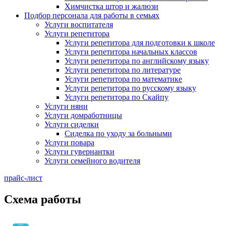
Химчистка штор и жалюзи
Подбор персонала для работы в семьях
Услуги воспитателя
Услуги репетитора
Услуги репетитора для подготовки к школе
Услуги репетитора начальных классов
Услуги репетитора по английскому языку
Услуги репетитора по литературе
Услуги репетитора по математике
Услуги репетитора по русскому языку
Услуги репетитора по Скайпу
Услуги няни
Услуги домработницы
Услуги сиделки
Сиделка по уходу за больными
Услуги повара
Услуги гувернантки
Услуги семейного водителя
прайс-лист
Схема работы