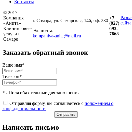
Контакты
© 2017
Разра
Компания
+7
г. Самара, ул. Самарская, 146, оф. 230
сайта
«Анита»
(927)
Клининговые
693-
Эл. почта:
услуги в
7668
kompaniya-anita@mail.ru
Самаре
Заказать обратный звонок
Ваше имя*
Телефон*
* - Поля обязательные для заполнения
Отправляя форму, вы соглашаетесь с
положением о
конфиденциальности
Написать письмо