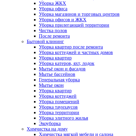
Уборка ЖКХ
Уборка офиса
Уборка магазинов и торговых центров
Уборка офисов и ЖКХ
Уборка прилегающей территории
Чистка полов
После ремонта
Бытовой клининг
Уборка квартир после ремонта
Уборка коттеджей и частных домов
Уборка квартир
Уборка катеров, яхт, лодок
Мытьё окон и фасадов
Мытье бассейнов
Генеральная уборка
Мытье окон
Уборка квартир
Уборка коттеджей
Уборка помещений
Уборка таунхаусов
Уборка территории
Уборка элитного жилья
Экоуборка
Химчистка на дому
Химчистка мягкой мебели и салона