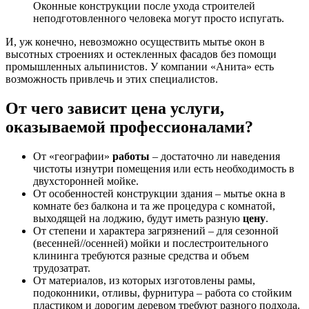
Оконные конструкции после ухода строителей
неподготовленного человека могут просто испугать.
И, уж конечно, невозможно осуществить мытье окон в
высотных строениях и остекленных фасадов без помощи
промышленных альпинистов. У компании «Анита» есть
возможность привлечь и этих специалистов.
От чего зависит цена услуги,
оказываемой профессионалами?
От «географии»
работы
– достаточно ли наведения
чистоты изнутри помещения или есть необходимость в
двухсторонней мойке.
От особенностей конструкции здания – мытье окна в
комнате без балкона и та же процедура с комнатой,
выходящей на лоджию, будут иметь разную
цену
.
От степени и характера загрязнений – для сезонной
(весенней//осенней) мойки и послестроительного
клининга требуются разные средства и объем
трудозатрат.
От материалов, из которых изготовлены рамы,
подоконники, отливы, фурнитура – работа со стойким
пластиком и дорогим деревом требуют разного подхода.