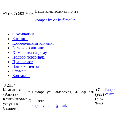
Наша электронная почта:
+7 (927)
693-7668
kompaniya-anita@mail.ru
О компании
Клининг
Коммерческий клининг
Бытовой клининг
Химчистка на дому
Подбор персонала
Прайс-лист
Наши клиенты
Отзывы
Контакты
© 2017
Разра
Компания
+7
г. Самара, ул. Самарская, 146, оф. 230
сайта
«Анита»
(927)
Клининговые
693-
Эл. почта:
услуги в
7668
kompaniya-anita@mail.ru
Самаре