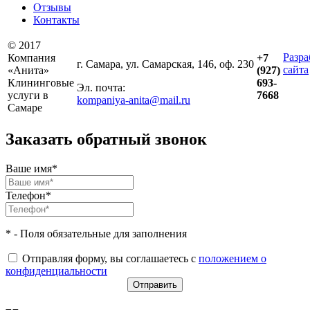
Отзывы
Контакты
© 2017
Разра
Компания
+7
г. Самара, ул. Самарская, 146, оф. 230
сайта
«Анита»
(927)
Клининговые
693-
Эл. почта:
услуги в
7668
kompaniya-anita@mail.ru
Самаре
Заказать обратный звонок
Ваше имя*
Телефон*
* - Поля обязательные для заполнения
Отправляя форму, вы соглашаетесь с
положением о
конфиденциальности