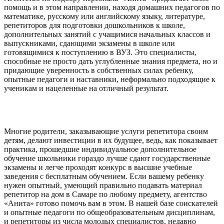
помощь и в этом направлении, находя домашних педагогов по
математике, русскому или английскому языку, литературе,
репетиторов для подготовки дошкольников к школе,
дополнительных занятий с учащимися начальных классов и
выпускниками, сдающими экзамены в школе или
готовящимися к поступлению в ВУЗ. Это специалисты,
способные не просто дать углубленные знания предмета, но и
придающие уверенность в собственных силах ребенку,
опытные педагоги и наставники, неформально подходящие к
ученикам и нацеленные на отличный результат.
Многие родители, заказывающие услуги репетитора своим
детям, делают инвестиции в их будущее, ведь, как показывает
практика, прошедшие индивидуальное дополнительное
обучение школьники гораздо лучше сдают государственные
экзамены и легче проходят конкурс в высшие учебные
заведения с бесплатным обучением. Если вашему ребенку
нужен опытный, умеющий правильно подавать материал
репетитор на дом в Самаре по любому предмету, агентство
«Анита» готово помочь вам в этом. В нашей базе соискателей
и опытные педагоги по общеобразовательным дисциплинам,
и репетиторы из числа молодых специалистов, недавно