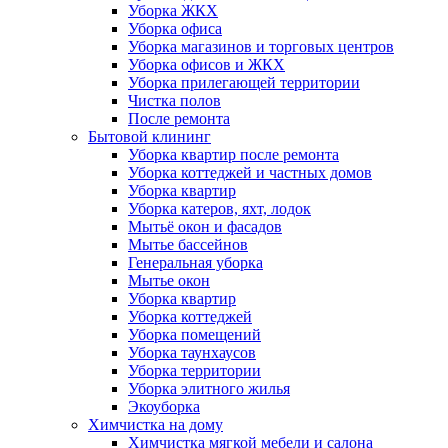
Уборка ЖКХ
Уборка офиса
Уборка магазинов и торговых центров
Уборка офисов и ЖКХ
Уборка прилегающей территории
Чистка полов
После ремонта
Бытовой клининг
Уборка квартир после ремонта
Уборка коттеджей и частных домов
Уборка квартир
Уборка катеров, яхт, лодок
Мытьё окон и фасадов
Мытье бассейнов
Генеральная уборка
Мытье окон
Уборка квартир
Уборка коттеджей
Уборка помещений
Уборка таунхаусов
Уборка территории
Уборка элитного жилья
Экоуборка
Химчистка на дому
Химчистка мягкой мебели и салона