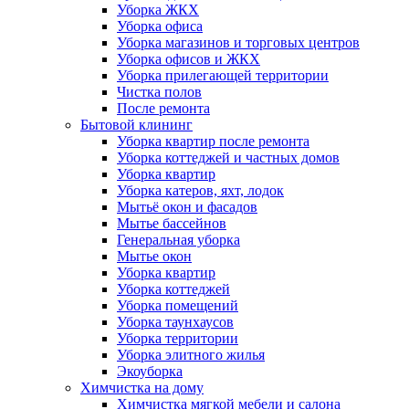
Уборка ЖКХ
Уборка офиса
Уборка магазинов и торговых центров
Уборка офисов и ЖКХ
Уборка прилегающей территории
Чистка полов
После ремонта
Бытовой клининг
Уборка квартир после ремонта
Уборка коттеджей и частных домов
Уборка квартир
Уборка катеров, яхт, лодок
Мытьё окон и фасадов
Мытье бассейнов
Генеральная уборка
Мытье окон
Уборка квартир
Уборка коттеджей
Уборка помещений
Уборка таунхаусов
Уборка территории
Уборка элитного жилья
Экоуборка
Химчистка на дому
Химчистка мягкой мебели и салона