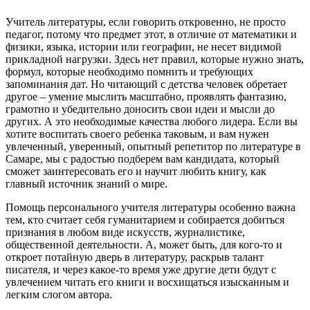
Учитель литературы, если говорить откровенно, не просто
педагог, потому что предмет этот, в отличие от математики и
физики, языка, истории или географии, не несет видимой
прикладной нагрузки. Здесь нет правил, которые нужно знать,
формул, которые необходимо помнить и требующих
запоминания дат. Но читающий с детства человек обретает
другое – умение мыслить масштабно, проявлять фантазию,
грамотно и убедительно доносить свои идеи и мысли до
других. А это необходимые качества любого лидера. Если вы
хотите воспитать своего ребенка таковым, и вам нужен
увлеченный, уверенный, опытный репетитор по литературе в
Самаре, мы с радостью подберем вам кандидата, который
сможет заинтересовать его и научит любить книгу, как
главный источник знаний о мире.
Помощь персонального учителя литературы особенно важна
тем, кто считает себя гуманитарием и собирается добиться
признания в любом виде искусств, журналистике,
общественной деятельности. А, может быть, для кого-то и
откроет потайную дверь в литературу, раскрыв талант
писателя, и через какое-то время уже другие дети будут с
увлечением читать его книги и восхищаться изысканным и
легким слогом автора.