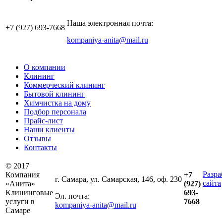
Наша электронная почта:
+7 (927)
693-7668
kompaniya-anita@mail.ru
О компании
Клининг
Коммерческий клининг
Бытовой клининг
Химчистка на дому
Подбор персонала
Прайс-лист
Наши клиенты
Отзывы
Контакты
© 2017
Разра
Компания
+7
г. Самара, ул. Самарская, 146, оф. 230
сайта
«Анита»
(927)
Клининговые
693-
Эл. почта:
услуги в
7668
kompaniya-anita@mail.ru
Самаре