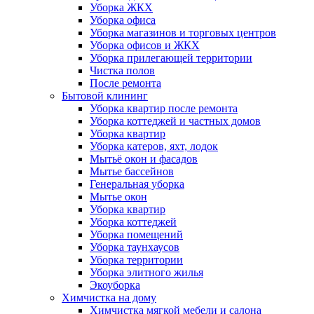
Уборка ЖКХ
Уборка офиса
Уборка магазинов и торговых центров
Уборка офисов и ЖКХ
Уборка прилегающей территории
Чистка полов
После ремонта
Бытовой клининг
Уборка квартир после ремонта
Уборка коттеджей и частных домов
Уборка квартир
Уборка катеров, яхт, лодок
Мытьё окон и фасадов
Мытье бассейнов
Генеральная уборка
Мытье окон
Уборка квартир
Уборка коттеджей
Уборка помещений
Уборка таунхаусов
Уборка территории
Уборка элитного жилья
Экоуборка
Химчистка на дому
Химчистка мягкой мебели и салона