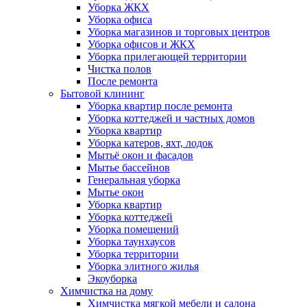
Уборка ЖКХ
Уборка офиса
Уборка магазинов и торговых центров
Уборка офисов и ЖКХ
Уборка прилегающей территории
Чистка полов
После ремонта
Бытовой клининг
Уборка квартир после ремонта
Уборка коттеджей и частных домов
Уборка квартир
Уборка катеров, яхт, лодок
Мытьё окон и фасадов
Мытье бассейнов
Генеральная уборка
Мытье окон
Уборка квартир
Уборка коттеджей
Уборка помещений
Уборка таунхаусов
Уборка территории
Уборка элитного жилья
Экоуборка
Химчистка на дому
Химчистка мягкой мебели и салона