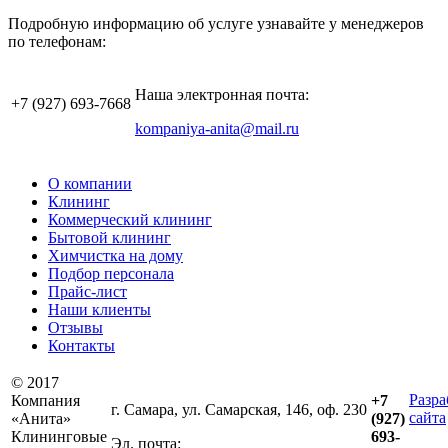
Подробную информацию об услуге узнавайте у менеджеров
по телефонам:
Наша электронная почта:
+7 (927)
693-7668
kompaniya-anita@mail.ru
О компании
Клининг
Коммерческий клининг
Бытовой клининг
Химчистка на дому
Подбор персонала
Прайс-лист
Наши клиенты
Отзывы
Контакты
© 2017
Разра
Компания
+7
г. Самара, ул. Самарская, 146, оф. 230
сайта
«Анита»
(927)
Клининговые
693-
Эл. почта: