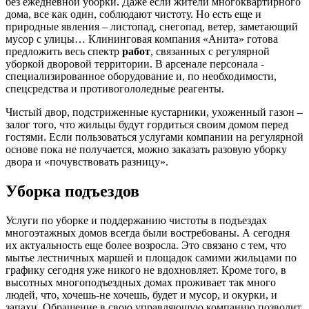
без ежедневной уборки. Даже если жители многоквартирного
дома, все как один, соблюдают чистоту. Но есть еще и
природные явления – листопад, снегопад, ветер, заметающий
мусор с улицы… Клининговая компания «Анита» готова
предложить весь спектр
работ
, связанных с регулярной
уборкой дворовой территории. В арсенале персонала -
специализированное оборудование и, по необходимости,
спецсредства и противогололедные реагенты.
Чистый двор, подстриженные кустарники, ухоженный газон –
залог того, что жильцы будут гордиться своим домом перед
гостями. Если пользоваться услугами компании на регулярной
основе пока не получается, можно заказать разовую уборку
двора и «почувствовать разницу».
Уборка подъездов
Услуги по уборке и поддержанию чистоты в подъездах
многоэтажных домов всегда были востребованы. А сегодня
их актуальность еще более возросла. Это связано с тем, что
мытье лестничных маршей и площадок самими жильцами по
графику сегодня уже никого не вдохновляет. Кроме того, в
высотных многоподъездных домах проживает так много
людей, что, хочешь-не хочешь, будет и мусор, и окурки, и
запахи. Обращение в свою управляющую компанию позволит