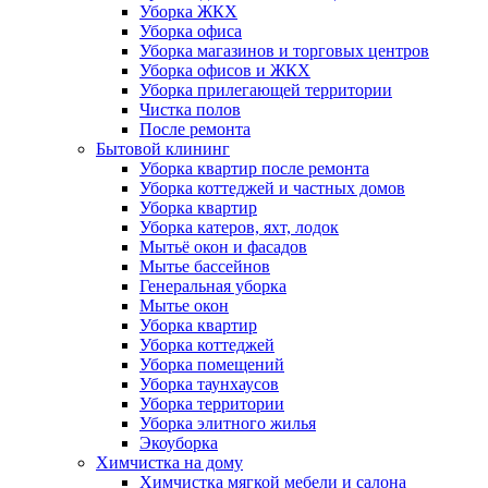
Уборка ЖКХ
Уборка офиса
Уборка магазинов и торговых центров
Уборка офисов и ЖКХ
Уборка прилегающей территории
Чистка полов
После ремонта
Бытовой клининг
Уборка квартир после ремонта
Уборка коттеджей и частных домов
Уборка квартир
Уборка катеров, яхт, лодок
Мытьё окон и фасадов
Мытье бассейнов
Генеральная уборка
Мытье окон
Уборка квартир
Уборка коттеджей
Уборка помещений
Уборка таунхаусов
Уборка территории
Уборка элитного жилья
Экоуборка
Химчистка на дому
Химчистка мягкой мебели и салона