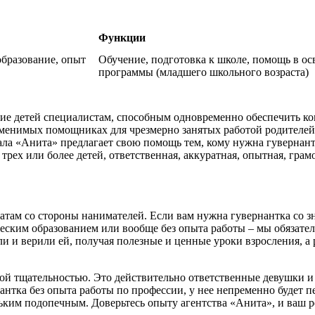
Функции
образование, опыт
Обучение, подготовка к школе, помощь в о
программы (младшего школьного возраста)
ние детей специалистам, способным одновременно обеспечить к
незаменимых помощниках для чрезмерно занятых работой родител
ла «Анита» предлагает свою помощь тем, кому нужна гувернант
трех или более детей, ответственная, аккуратная, опытная, грамо
там со стороны нанимателей. Если вам нужна гувернантка со зн
еским образованием или вообще без опыта работы – мы обязате
и и верили ей, получая полезные и ценные уроки взросления, а 
бой тщательностью. Это действительно ответственные девушки и
нтка без опыта работы по профессии, у нее непременно будет п
ньким подопечным. Доверьтесь опыту агентства «Анита», и ваш р