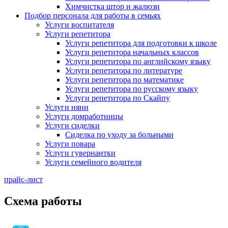
Химчистка штор и жалюзи
Подбор персонала для работы в семьях
Услуги воспитателя
Услуги репетитора
Услуги репетитора для подготовки к школе
Услуги репетитора начальных классов
Услуги репетитора по английскому языку
Услуги репетитора по литературе
Услуги репетитора по математике
Услуги репетитора по русскому языку
Услуги репетитора по Скайпу
Услуги няни
Услуги домработницы
Услуги сиделки
Сиделка по уходу за больными
Услуги повара
Услуги гувернантки
Услуги семейного водителя
прайс-лист
Схема работы