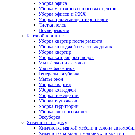
Уборка офиса
Уборка магазинов и торговых центров
Уборка офисов и ЖКХ
Уборка прилегающей территории
Чистка полов
После ремонта
Бытовой клининг
Уборка квартир после ремонта
Уборка коттеджей и частных домов
Уборка квартир
Уборка катеров, яхт, лодок
Мытьё окон и фасадов
Мытье бассейнов
Генеральная уборка
Мытье окон
Уборка квартир
Уборка коттеджей
Уборка помещений
Уборка таунхаусов
Уборка территории
Уборка элитного жилья
Экоуборка
Химчистка на дому
Химчистка мягкой мебели и салона автомоби
Химчистка ковров и ковровых покрытий