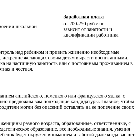
Заработная плата
от 200-250 руб./час
своении школьной
зависит от занятости и
квалификации работника
онтроль над ребенком и привить жизненно необходимые
ей, искренне желающих своим детям вырасти воспитанными,
ка на частичную занятость или с постоянным проживанием в
тная и честная.
анием английского, немецкого или французского языка, с
льно предложим вам подходящие кандидатуры. Главное, чтобы
родители могли без опасений оставлять на ее попечение своих
 женщины разного возраста, образованные, ответственные, с
едагогическое образование, все необходимые знания, умения
ебенок будет окружен вниманием и заботой даже когда вас нет