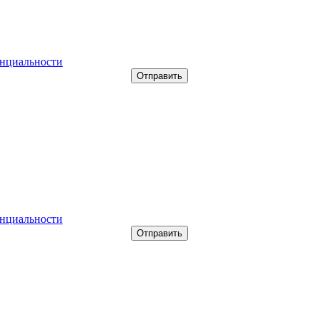
нциальности
нциальности