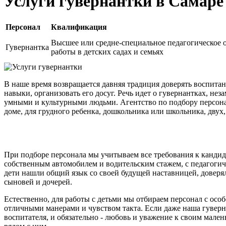
Услуги гувернантки в Самаре
Персонал
Квалификация
Высшее или средне-специальное педагогическое 
Гувернантка
работы в детских садах и семьях
В наше время возвращается давняя традиция доверять воспита
навыки, организовать его досуг. Речь идет о гувернантках, 
умными и культурными людьми. Агентство по подбору персона
доме, для грудного ребенка, дошкольника или школьника, двух, 
При подборе персонала мы учитываем все требования к кандида
собственным автомобилем и водительским стажем, с педагогич
дети нашли общий язык со своей будущей наставницей, доверял
сыновей и дочерей.
Естественно, для работы с детьми мы отбираем персонал с осо
отличными манерами и чувством такта. Если даже наша гуверна
воспитателя, и обязательно - любовь и уважение к своим мале